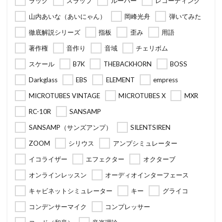
ラック
スラップ
ルーパー
レコーディング
山内あいな（あいにゃん）
岡峰光舟
弾いてみた
徹底解説シリーズ
指板
歪み
用語
著作権
音作り
音域
チェリボム
スケール
B7K
THEBACKHORN
BOSS
Darkglass
EBS
ELEMENT
empress
MICROTUBES VINTAGE
MICROTUBES X
MXR
RC-10R
SANSAMP
SANSAMP（サンズアンプ）
SILENTSIREN
ZOOM
シリウス
アンプシミュレーター
イコライザー
エフェクター
オクターブ
オンラインレッスン
オーディオインターフェース
キャビネットシミュレーター
キー
グライコ
コンデンサーマイク
コンプレッサー