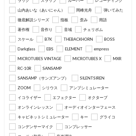
ラック
スラップ
ルーパー
レコーディング
山内あいな（あいにゃん）
岡峰光舟
弾いてみた
徹底解説シリーズ
指板
歪み
用語
著作権
音作り
音域
チェリボム
スケール
B7K
THEBACKHORN
BOSS
Darkglass
EBS
ELEMENT
empress
MICROTUBES VINTAGE
MICROTUBES X
MXR
RC-10R
SANSAMP
SANSAMP（サンズアンプ）
SILENTSIREN
ZOOM
シリウス
アンプシミュレーター
イコライザー
エフェクター
オクターブ
オンラインレッスン
オーディオインターフェース
キャビネットシミュレーター
キー
グライコ
コンデンサーマイク
コンプレッサー