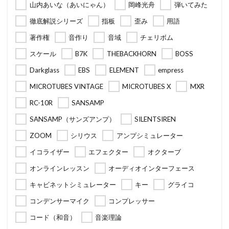
山内あいな（あいにゃん）
岡峰光舟
弾いてみた
徹底解説シリーズ
指板
歪み
用語
著作権
音作り
音域
チェリボム
スケール
B7K
THEBACKHORN
BOSS
Darkglass
EBS
ELEMENT
empress
MICROTUBES VINTAGE
MICROTUBES X
MXR
RC-10R
SANSAMP
SANSAMP（サンズアンプ）
SILENTSIREN
ZOOM
シリウス
アンプシミュレーター
イコライザー
エフェクター
オクターブ
オンラインレッスン
オーディオインターフェース
キャビネットシミュレーター
キー
グライコ
コンデンサーマイク
コンプレッサー
コード（和音）
音楽理論